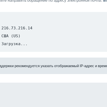
ете направить обращение по адресу электронной почты:
i
216.73.216.14
США (US)
Загрузка...
ддержки рекомендуется указать отображаемый IP-адрес и время