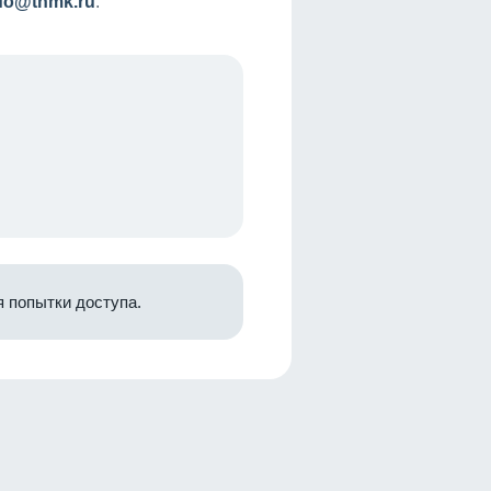
nfo@tnmk.ru
.
 попытки доступа.