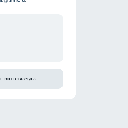
nfo@tnmk.ru
.
 попытки доступа.