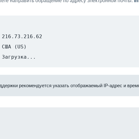
ете направить обращение по адресу электронной почты:
i
216.73.216.62
США (US)
Загрузка...
ддержки рекомендуется указать отображаемый IP-адрес и время