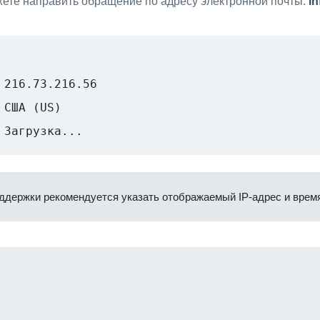
ете направить обращение по адресу электронной почты:
i
216.73.216.56
США (US)
Загрузка...
ддержки рекомендуется указать отображаемый IP-адрес и время