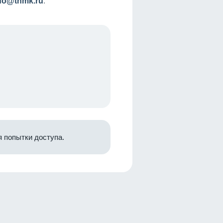
nfo@tnmk.ru
.
 попытки доступа.