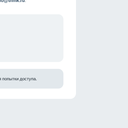
nfo@tnmk.ru
.
 попытки доступа.