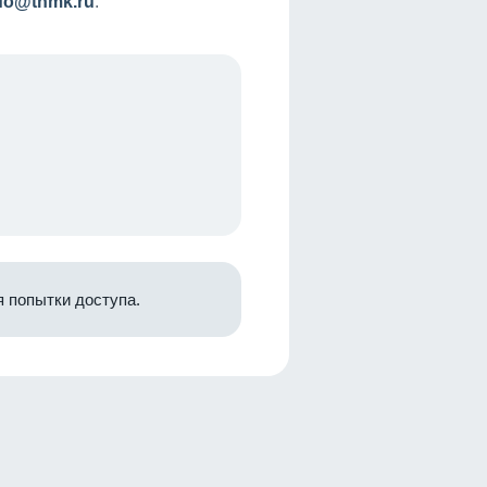
nfo@tnmk.ru
.
 попытки доступа.