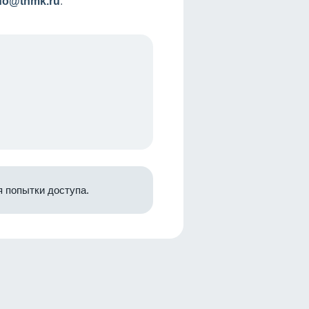
nfo@tnmk.ru
.
 попытки доступа.