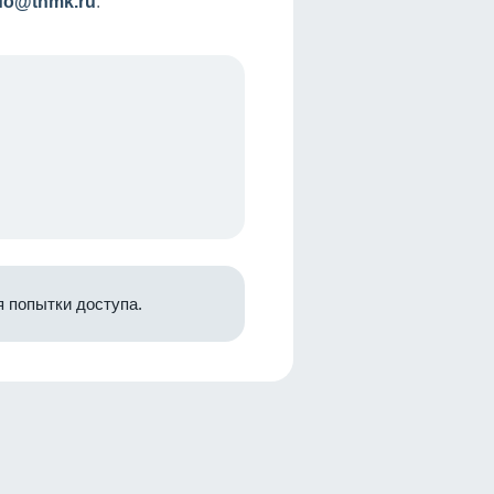
nfo@tnmk.ru
.
 попытки доступа.