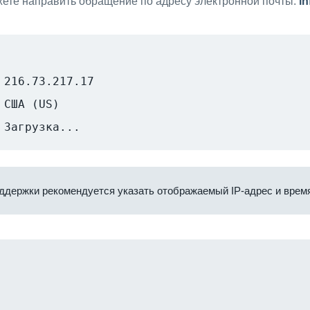
ете направить обращение по адресу электронной почты:
i
216.73.217.17
США (US)
Загрузка...
ддержки рекомендуется указать отображаемый IP-адрес и время