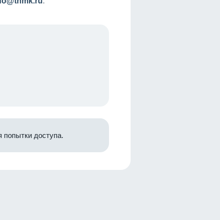
nfo@tnmk.ru
.
 попытки доступа.