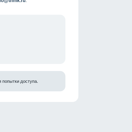
nfo@tnmk.ru
.
 попытки доступа.