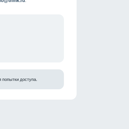
nfo@tnmk.ru
.
 попытки доступа.