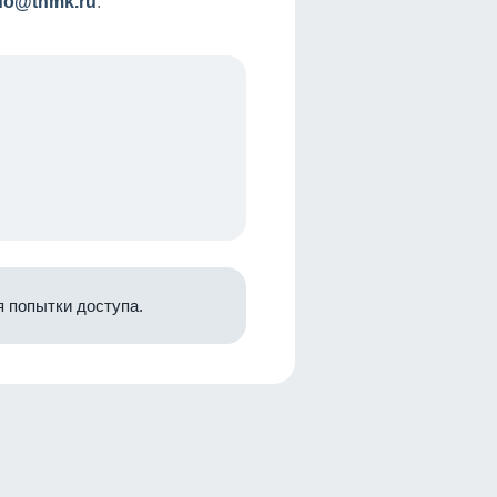
nfo@tnmk.ru
.
 попытки доступа.