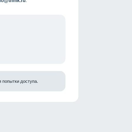
nfo@tnmk.ru
.
 попытки доступа.