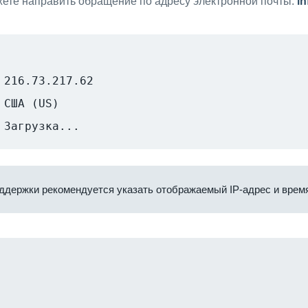
ете направить обращение по адресу электронной почты:
i
216.73.217.62
США (US)
Загрузка...
ддержки рекомендуется указать отображаемый IP-адрес и время